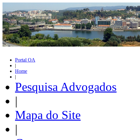
Portal OA
|
Home
|
Pesquisa Advogados
|
Mapa do Site
|