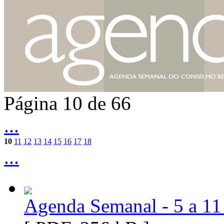
Página 10 de 66
...
10
11
12
13
14
15
16
17
18
...
Agenda Semanal - 5 a 11