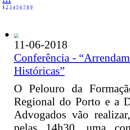
1
2
3
4
5
6
7
8
9
11-06-2018
Conferência - “Arrendame
Históricas”
O Pelouro da Formação
Regional do Porto e a 
Advogados vão realizar
pelas 14h30, uma con