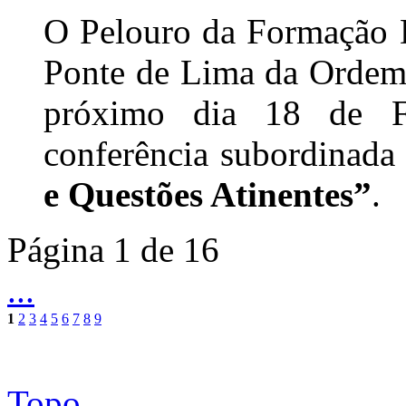
O Pelouro da Formação D
Ponte de Lima da Ordem 
próximo dia 18 de F
conferência subordinad
e Questões Atinentes”
.
Página 1 de 16
...
1
2
3
4
5
6
7
8
9
Topo