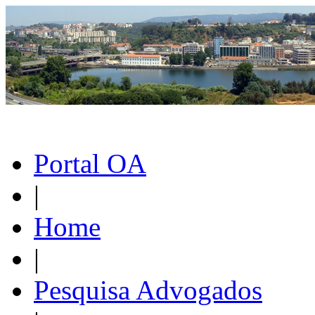
Portal OA
|
Home
|
Pesquisa Advogados