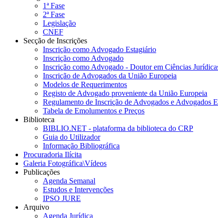
1ª Fase
2ª Fase
Legislação
CNEF
Secção de Inscrições
Inscrição como Advogado Estagiário
Inscrição como Advogado
Inscrição como Advogado - Doutor em Ciências Jurídicas
Inscrição de Advogados da União Europeia
Modelos de Requerimentos
Registo de Advogado proveniente da União Europeia
Regulamento de Inscrição de Advogados e Advogados Es
Tabela de Emolumentos e Preços
Biblioteca
BIBLIO.NET - plataforma da biblioteca do CRP
Guia do Utilizador
Informação Bibliográfica
Procuradoria Ilícita
Galeria Fotográfica\Vídeos
Publicações
Agenda Semanal
Estudos e Intervenções
IPSO JURE
Arquivo
Agenda Jurídica