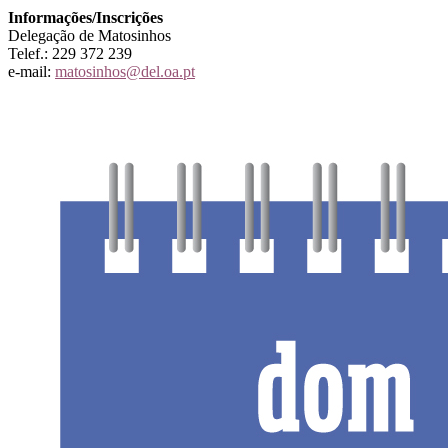
Informações/Inscrições
Delegação de Matosinhos
Telef.: 229 372 239
e-mail:
matosinhos@del.oa.pt