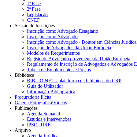
1ª Fase
2ª Fase
Legislação
CNEF
Secção de Inscrições
Inscrição como Advogado Estagiário
Inscrição como Advogado
Inscrição como Advogado - Doutor em Ciências Jurídicas
Inscrição de Advogados da União Europeia
Modelos de Requerimentos
Registo de Advogado proveniente da União Europeia
Regulamento de Inscrição de Advogados e Advogados Es
Tabela de Emolumentos e Preços
Biblioteca
BIBLIO.NET - plataforma da biblioteca do CRP
Guia do Utilizador
Informação Bibliográfica
Procuradoria Ilícita
Galeria Fotográfica\Vídeos
Publicações
Agenda Semanal
Estudos e Intervenções
IPSO JURE
Arquivo
Agenda Jurídica