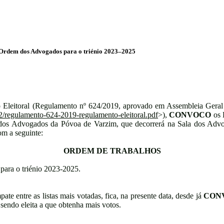
 Ordem dos Advogados para o triénio 2023–2025
to Eleitoral (Regulamento nº 624/2019, aprovado em Assembleia Gera
22/regulamento-624-2019-regulamento-eleitoral.pdf
>),
CONVOCO
os 
 dos Advogados da Póvoa de Varzim, que decorrerá na Sala dos Advo
om a seguinte:
ORDEM DE TRABALHOS
ara o triénio 2023-2025.
te entre as listas mais votadas, fica, na presente data, desde já
CON
, sendo eleita a que obtenha mais votos.