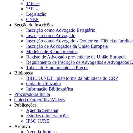
1ª Fase
2ª Fase
Legislação
CNEF
Secção de Inscrições
Inscrição como Advogado Estagiário
Inscrição como Advogado
Inscrição como Advogado - Doutor em Ciências Jurídicas
Inscrição de Advogados da União Europeia
Modelos de Requerimentos
Registo de Advogado proveniente da União Europeia
Regulamento de Inscrição de Advogados e Advogados Es
Tabela de Emolumentos e Preços
Biblioteca
BIBLIO.NET - plataforma da biblioteca do CRP
Guia do Utilizador
Informação Bibliográfica
Procuradoria Ilícita
Galeria Fotográfica\Vídeos
Publicações
Agenda Semanal
Estudos e Intervenções
IPSO JURE
Arquivo
Agenda Jurídica