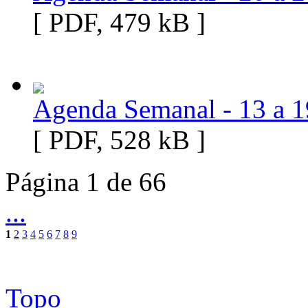
[ PDF, 479 kB ]
Agenda Semanal - 13 a 1
[ PDF, 528 kB ]
Página 1 de 66
...
1
2
3
4
5
6
7
8
9
Topo