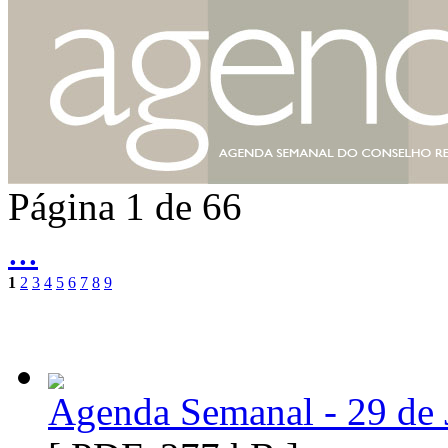
Página 1 de 66
...
1
2
3
4
5
6
7
8
9
Agenda Semanal - 29 de 