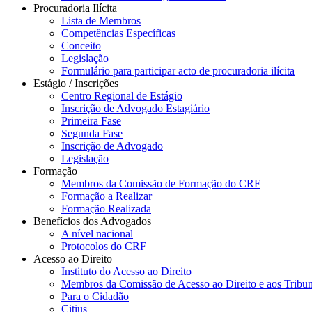
Procuradoria Ilícita
Lista de Membros
Competências Específicas
Conceito
Legislação
Formulário para participar acto de procuradoria ilícita
Estágio / Inscrições
Centro Regional de Estágio
Inscrição de Advogado Estagiário
Primeira Fase
Segunda Fase
Inscrição de Advogado
Legislação
Formação
Membros da Comissão de Formação do CRF
Formação a Realizar
Formação Realizada
Benefícios dos Advogados
A nível nacional
Protocolos do CRF
Acesso ao Direito
Instituto do Acesso ao Direito
Membros da Comissão de Acesso ao Direito e aos Tribu
Para o Cidadão
Citius