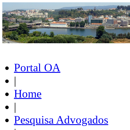
Portal OA
|
Home
|
Pesquisa Advogados