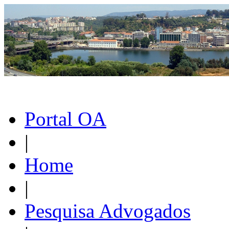
Portal OA
|
Home
|
Pesquisa Advogados