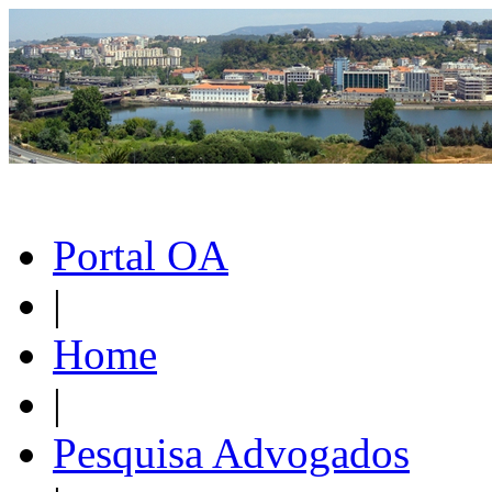
Portal OA
|
Home
|
Pesquisa Advogados