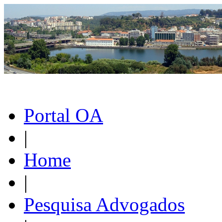
Portal OA
|
Home
|
Pesquisa Advogados