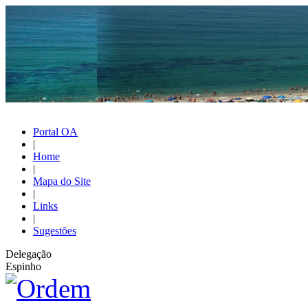
Portal OA
|
Home
|
Mapa do Site
|
Links
|
Sugestões
Delegação
Espinho