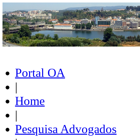
Portal OA
|
Home
|
Pesquisa Advogados