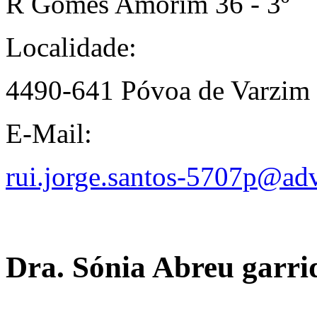
R Gomes Amorim 36 - 3º
Localidade:
4490-641 Póvoa de Varzim
E-Mail:
rui.jorge.santos-5707p@ad
Dra. Sónia Abreu garri