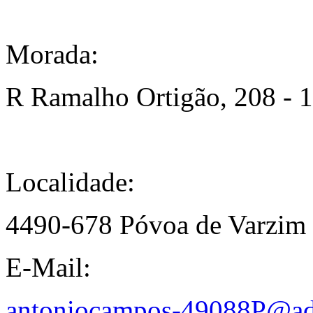
Morada:
R Ramalho Ortigão, 208 - 1º
Localidade:
4490-678 Póvoa de Varzim
E-Mail:
antoniocampos-49088P@ad