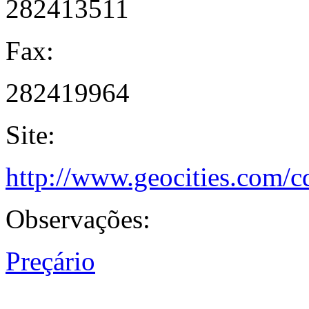
282413511
Fax:
282419964
Site:
http://www.geocities.com/c
Observações:
Preçário