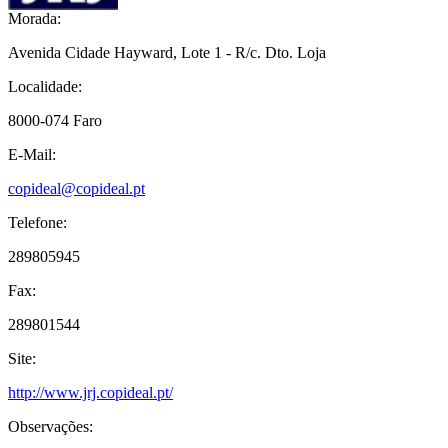
Morada:
Avenida Cidade Hayward, Lote 1 - R/c. Dto. Loja
Localidade:
8000-074 Faro
E-Mail:
copideal@copideal.pt
Telefone:
289805945
Fax:
289801544
Site:
http://www.jrj.copideal.pt/
Observações: