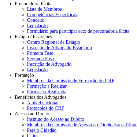
Procuradoria Ilícita
Lista de Membros
Competências Específicas
Conceito
Legislação
Formulário para participar acto de procuradoria ilícita
Estágio / Inscrições
Centro Regional de Estágio
Inscrição de Advogado Estagiário
Primeira Fase
Segunda Fase
Inscrição de Advogado
Legislação
Formação
Membros da Comissão de Formação do CRF
Formação a Realizar
Formação Realizada
Benefícios dos Advogados
A nível nacional
Protocolos do CRF
Acesso ao Direito
Instituto do Acesso ao Direito
Membros da Comissão de Acesso ao Direito e aos Tribu
Para o Cidadão
Citius