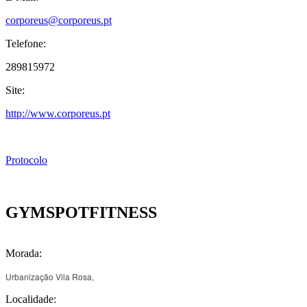
corporeus@corporeus.pt
Telefone:
289815972
Site:
http://www.corporeus.pt
Protocolo
GYMSPOTFITNESS
Morada:
Urbanização Vila Rosa,
Localidade: