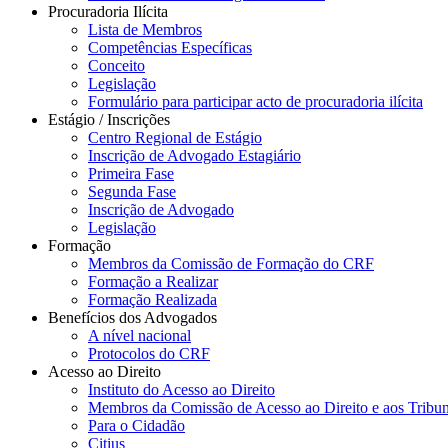
Procuradoria Ilícita
Lista de Membros
Competências Específicas
Conceito
Legislação
Formulário para participar acto de procuradoria ilícita
Estágio / Inscrições
Centro Regional de Estágio
Inscrição de Advogado Estagiário
Primeira Fase
Segunda Fase
Inscrição de Advogado
Legislação
Formação
Membros da Comissão de Formação do CRF
Formação a Realizar
Formação Realizada
Benefícios dos Advogados
A nível nacional
Protocolos do CRF
Acesso ao Direito
Instituto do Acesso ao Direito
Membros da Comissão de Acesso ao Direito e aos Tribu
Para o Cidadão
Citius