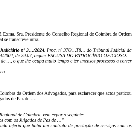
 à Exma. Sra. Presidente do Conselho Regional de Coimbra da Ordem
 se transcreve infra:
Judiciário
nº
3…/2024,
Proc. nº 376/…T8… do Tribunal Judicial da
i n.º 34/2004, de 29.07, requer ESCUSA DO PATROCÍNIO OFICIOSO.
de …, o que lhe ocupa muito tempo e ter imensos processos a correr
ico.
e Coimbra da Ordem dos Advogados, para esclarecer que actos praticou
ulgados de Paz de ….
 Regional de Coimbra, vem expor o seguinte:
iços com os Julgados de Paz de …”
gada referiu que tinha um contrato de prestação de serviços com os