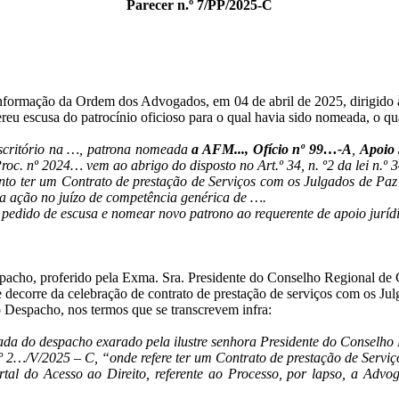
Parecer n.º 7/PP/2025-C
Informação da Ordem dos Advogados, em 04 de abril de 2025, dirigido
reu escusa do patrocínio oficioso para o qual havia sido nomeada, o qual
escritório na …, patrona nomeada
a AFM..., Ofício nº 99…-A
,
Apoio 
Proc. nº 2024… vem ao abrigo do disposto no Art.º 34, n. º2 da le
o ter um Contrato de prestação de Serviços com os Julgados de Paz 
uma ação no juízo de competência genérica de ….
te pedido de escusa e nomear novo patrono ao requerente de apoio juríd
espacho, proferido pela Exma. Sra. Presidente do Conselho Regional d
ue decorre da celebração de contrato de prestação de serviços com os J
o Despacho, nos termos que se transcrevem infra:
cada do despacho exarado pela ilustre senhora Presidente do Conselho
 n.º 2…/V/2025 – C, “onde refere ter um Contrato de prestação de Serv
tal do Acesso ao Direito, referente ao Processo, por lapso, a Advo