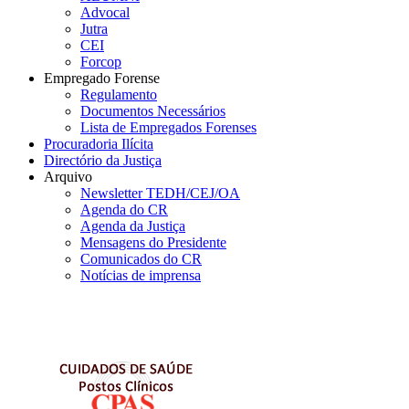
Advocal
Jutra
CEI
Forcop
Empregado Forense
Regulamento
Documentos Necessários
Lista de Empregados Forenses
Procuradoria Ilícita
Directório da Justiça
Arquivo
Newsletter TEDH/CEJ/OA
Agenda do CR
Agenda da Justiça
Mensagens do Presidente
Comunicados do CR
Notícias de imprensa