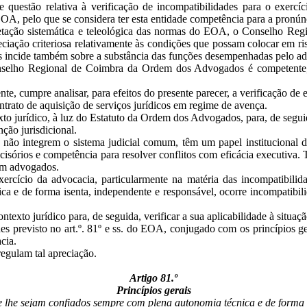
 questão relativa à verificação de incompatibilidades para o exerc
EOA, pelo que se considera ter esta entidade competência para a pronún
ação sistemática e teleológica das normas do EOA, o Conselho Region
ciação criteriosa relativamente às condições que possam colocar em ris
mas incide também sobre a substância das funções desempenhadas pelo a
selho Regional de Coimbra da Ordem dos Advogados é competente, ma
pre analisar, para efeitos do presente parecer, a verificação de eve
ntrato de aquisição de serviços jurídicos em regime de avença.
urídico, à luz do Estatuto da Ordem dos Advogados, para, de seguida,
ção jurisdicional.
 não integrem o sistema judicial comum, têm um papel institucional de
isórios e competência para resolver conflitos com eficácia executiva. Ta
em advogados.
xercício da advocacia, particularmente na matéria das incompatibilid
ca e de forma isenta, independente e responsável, ocorre incompatibi
exto jurídico para, de seguida, verificar a sua aplicabilidade à situaç
es previsto no art.º. 81º e ss. do EOA, conjugado com os princípios ge
cia.
regulam tal apreciação.
Artigo 81.º
Princípios gerais
que lhe sejam confiados sempre com plena autonomia técnica e de forma 