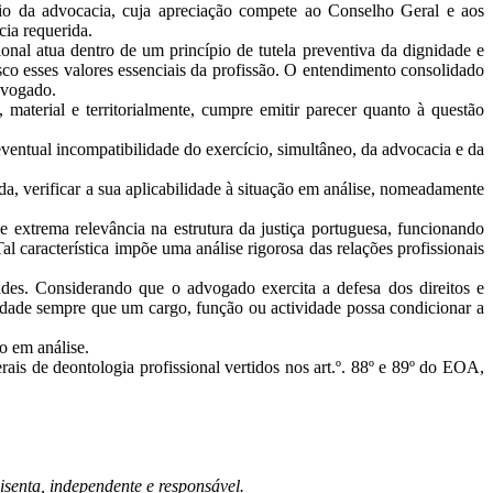
ício da advocacia, cuja apreciação compete ao Conselho Geral e aos
cia requerida.
al atua dentro de um princípio de tutela preventiva da dignidade e
co esses valores essenciais da profissão. O entendimento consolidado
dvogado.
terial e territorialmente, cumpre emitir parecer quanto à questão
ntual incompatibilidade do exercício, simultâneo, da advocacia e da
 verificar a sua aplicabilidade à situação em análise, nomeadamente
 extrema relevância na estrutura da justiça portuguesa, funcionando
l característica impõe uma análise rigorosa das relações profissionais
ades. Considerando que o advogado exercita a defesa dos direitos e
lidade sempre que um cargo, função ou actividade possa condicionar a
ão em análise.
rais de deontologia profissional vertidos nos art.º. 88º e 89º do EOA,
isenta, independente e responsável.