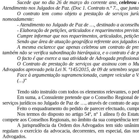
Sucede que no dia 26 de março do corrente ano,
celebrou
Atendimento nos Julgados de Paz. (Doc 1. Contrato n.º 7.., que junta
O contrato tem como objeto a prestação de serviços jurí
nomeadamente:
- Atendimento no Julgado de Paz de …, destinado a aconselham
- Elaboração de petições, articulados e requerimentos previsto
Cumpre informar que nos requerimentos, articulados, petições
Sendo que área de atuação geográfica referente aos julgados
A mesma esclarece que apenas celebrou um contrato de pre
também não se verifica subordinação hierárquica, e o contrato é de p
O facto é que exerce a sua atividade de Advogada profissiona
O Contrato de prestação de serviços que assinou com o Mu
Advogados aprovado pela Lei N. º145/2015, de 09 de setembro segund
Face à argumentação supramencionada, cumpre veicular a V. E
(…)
”
Tendo sido instruído com todos os elementos relevantes, o pe
Em suma, a Consulente pretende que o Conselho Regional de 
serviços jurídicos no Julgado de Paz de …, através de contrato de aqu
Feito o enquadramento do pedido de parecer efectuado, cump
Nos termos do disposto no artigo 54º, nº 1 alínea f) do Es
compete aos Conselhos Regionais, no âmbito da sua competência territ
A jurisprudência da Ordem dos Advogados tem sido unânime e
regulam o exercício da advocacia, decorrentes, em especial, das n
Advogados.