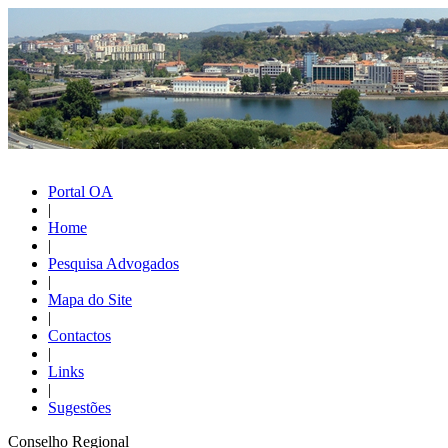
Portal OA
|
Home
|
Pesquisa Advogados
|
Mapa do Site
|
Contactos
|
Links
|
Sugestões
Conselho Regional