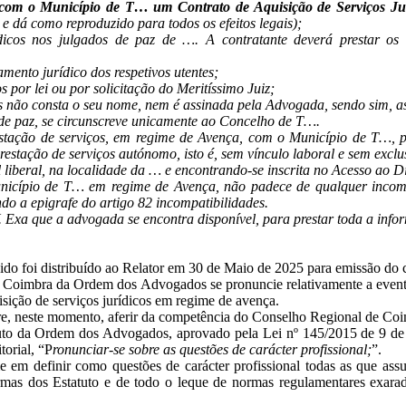
 com o Município de T… um Contrato de Aquisição de Serviços Ju
 e dá como reproduzido para todos os efeitos legais);
dicos nos julgados de paz de …. A contratante deverá prestar os 
ento jurídico dos respetivos utentes;
s por lei ou por solicitação do Meritíssimo Juiz;
 não consta o seu nome, nem é assinada pela Advogada, sendo sim, ass
 de paz, se circunscreve unicamente ao Concelho de T….
stação de serviços, em regime de Avença, com o Município de T…, p
restação de serviços autónomo, isto é, sem vínculo laboral e sem exclu
l liberal, na localidade da … e encontrando-se inscrita no Acesso ao D
nicípio de T… em regime de Avença, não padece de qualquer incomp
o a epigrafe do artigo 82 incompatibilidades.
xa que a advogada se encontra disponível, para prestar toda a inform
dido foi distribuído ao Relator em 30 de Maio de 2025 para emissão do 
Coimbra da Ordem dos Advogados se pronuncie relativamente a eventual
isição de serviços jurídicos em regime de avença.
re, neste momento, aferir da competência do Conselho Regional de Co
tatuto da Ordem dos Advogados, aprovado pela Lei nº 145/2015 de 9 de
orial, “P
ronunciar-se sobre as questões de carácter profissional;
”.
m definir como questões de carácter profissional todas as que assuma
ormas dos Estatuto e de todo o leque de normas regulamentares exar