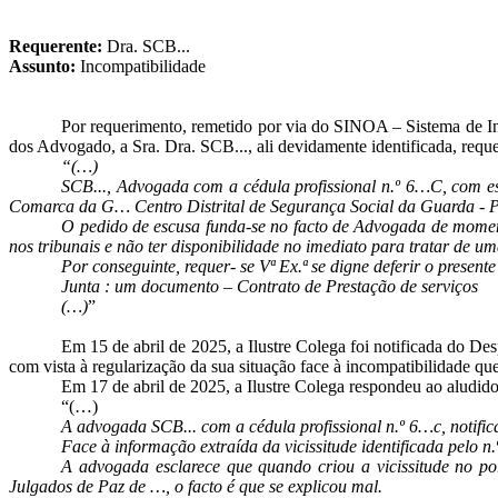
Requerente:
Dra. SCB...
Assunto:
Incompatibilidade
Por requerimento, remetido por via do SINOA – Sistema de 
dos Advogado, a Sra. Dra. SCB..., ali devidamente identificada, reque
“(…)
SCB..., Advogada com a cédula profissional n.º 6…C, com 
Comarca da G… Centro Distrital de Segurança Social da Guarda - 
O pedido de escusa funda-se no facto de Advogada de moment
nos tribunais e não ter disponibilidade no imediato para tratar de 
Por conseguinte, requer- se Vª Ex.ª se digne deferir o presen
Junta : um documento – Contrato de Prestação de serviços
(…)
”
Em 15 de abril de 2025, a Ilustre Colega foi notificada do D
com vista à regularização da sua situação face à incompatibilidade q
Em 17 de abril de 2025, a Ilustre Colega respondeu ao aludid
“(…)
A advogada SCB... com a cédula profissional n.º 6…c, notifi
Face à informação extraída da vicissitude identificada pelo
A advogada esclarece que quando criou a vicissitude no por
Julgados de Paz de …, o facto é que se explicou mal.