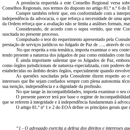
A pronúncia requerida a este Conselho Regional versa sobre
Conselhos Regionais, nos termos do disposto no artigo 81.º n.º 6 do 
Cumpre também referir que, em conformidade com a interpret
independência da advocacia, o que reforça a necessidade de uma apre
da Ordem reforça que a avaliação não se limita a análises formais, 
Considerando, de acordo com o supra vertido, que este Con
suscitada no presente processo.
Compulsado o teor do requerimento apresentado pela Consulente, cum
prestação de serviços jurídicos no Julgado de Paz de …, através de co
No que respeita a esta temática, importa examinar o seu contexto j
tendo presente a natureza dos julgados de paz como entidades com fun
É ainda importante salientar que os Julgados de Paz, embora
como órgãos jurisdicionais de natureza especializada, com poderes dec
estabelecidas no âmbito destes órgãos, especialmente quando envolv
As questões suscitadas pela Consulente dizem respeito ao e
interesses que lhe sejam confiados sempre com plena autonomia técni
sua isenção, independência e a dignidade da profissão.
No que tange às incompatibilidades, importa examinar o seu cont
O presente parecer terá por base o regime de incompatibilidad
que se referem à integridade e à independência fundamentais à advoca
O artigo 81.º nº 1 e 2 do EOA define os princípios gerais que 
“1 - O advogado exercita a defesa dos direitos e interesses 