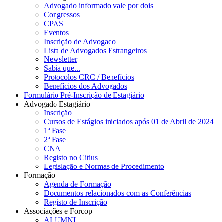
Advogado informado vale por dois
Congressos
CPAS
Eventos
Inscrição de Advogado
Lista de Advogados Estrangeiros
Newsletter
Sabia que...
Protocolos CRC / Benefícios
Benefícios dos Advogados
Formulário Pré-Inscrição de Estagiário
Advogado Estagiário
Inscrição
Cursos de Estágios iniciados após 01 de Abril de 2024
1ª Fase
2ª Fase
CNA
Registo no Citius
Legislação e Normas de Procedimento
Formação
Agenda de Formação
Documentos relacionados com as Conferências
Registo de Inscrição
Associações e Forcop
ALUMNI