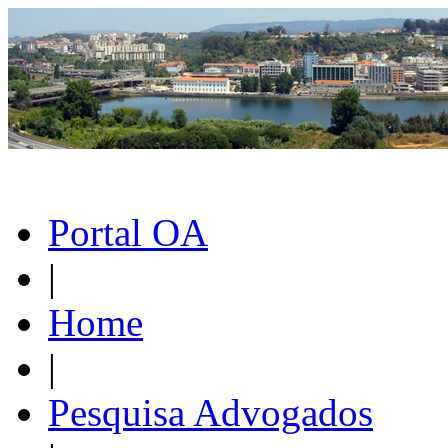
Portal OA
|
Home
|
Pesquisa Advogados