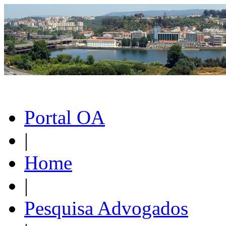
Portal OA
|
Home
|
Pesquisa Advogados