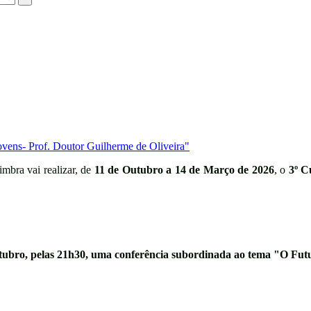
vens- Prof. Doutor Guilherme de Oliveira"
mbra vai realizar, de
11 de Outubro a 14 de Março de 2026
, o
3º C
tubro
, pelas
21h30,
uma conferência subordinada ao tema
"O Futu