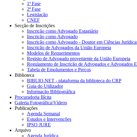
1ª Fase
2ª Fase
Legislação
CNEF
Secção de Inscrições
Inscrição como Advogado Estagiário
Inscrição como Advogado
Inscrição como Advogado - Doutor em Ciências Jurídicas
Inscrição de Advogados da União Europeia
Modelos de Requerimentos
Registo de Advogado proveniente da União Europeia
Regulamento de Inscrição de Advogados e Advogados Es
Tabela de Emolumentos e Preços
Biblioteca
BIBLIO.NET - plataforma da biblioteca do CRP
Guia do Utilizador
Informação Bibliográfica
Procuradoria Ilícita
Galeria Fotográfica\Vídeos
Publicações
Agenda Semanal
Estudos e Intervenções
IPSO JURE
Arquivo
Agenda Jurídica