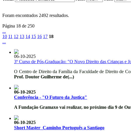
Foram encontrados
2492
resultados.
Página 18 de 250
...
10
11
12
13
14
15
16
17
18
...
06-10-2025
3º Curso de Pós-Graduação: "O Novo Direito das Crianças e Jo
O Centro de Direito da Família da Faculdade de Direito de Coi
Prof. Doutor Guilherme de(...)
06-10-2025
Conferência - "O Futuro da Justiça"
A Fundação Gramaxo vai realizar, no próximo dia
9 de Ou
06-10-2025
Short Master_Caminho Português a Santiago