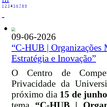
1
2
3
4
5
6
7
8
9
09-06-2026
“C-HUB | Organizações M
Estratégia e Inovação”
O Centro de Competê
Privacidade da Univers
próximo dia
15 de junh
tema
“C-HUB | Organ