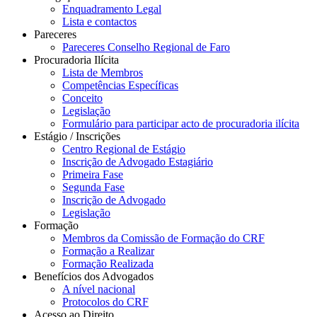
Enquadramento Legal
Lista e contactos
Pareceres
Pareceres Conselho Regional de Faro
Procuradoria Ilícita
Lista de Membros
Competências Específicas
Conceito
Legislação
Formulário para participar acto de procuradoria ilícita
Estágio / Inscrições
Centro Regional de Estágio
Inscrição de Advogado Estagiário
Primeira Fase
Segunda Fase
Inscrição de Advogado
Legislação
Formação
Membros da Comissão de Formação do CRF
Formação a Realizar
Formação Realizada
Benefícios dos Advogados
A nível nacional
Protocolos do CRF
Acesso ao Direito