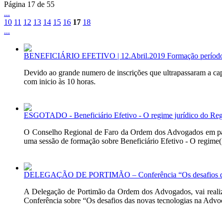
Página 17 de 55
...
10
11
12
13
14
15
16
17
18
...
BENEFICIÁRIO EFETIVO | 12.Abril.2019 Formação período
Devido ao grande numero de inscrições que ultrapassaram a ca
com inicio às 10 horas.
ESGOTADO - Beneficiário Efetivo - O regime jurídico do Regis
O Conselho Regional de Faro da Ordem dos Advogados em parce
uma sessão de formação sobre Beneficiário Efetivo - O regime(.
DELEGAÇÃO DE PORTIMÃO – Conferência “Os desafios das no
A Delegação de Portimão da Ordem dos Advogados, vai realiza
Conferência sobre “Os desafios das novas tecnologias na Advoca