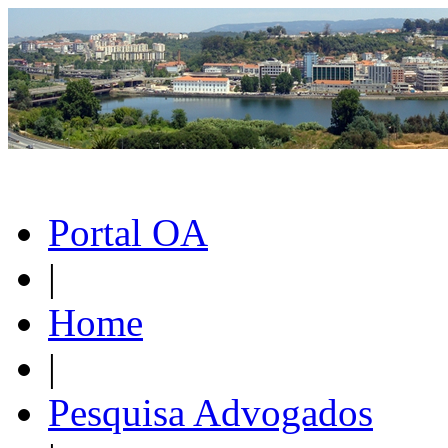
Portal OA
|
Home
|
Pesquisa Advogados