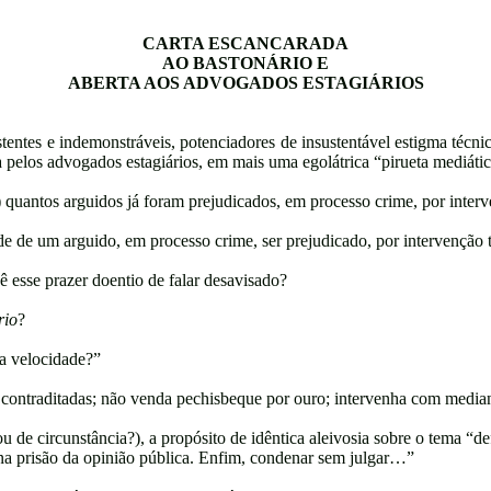
CARTA ESCANCARADA
AO BASTONÁRIO E
ABERTA AOS ADVOGADOS ESTAGIÁRIOS
entes e indemonstráveis, potenciadores de insustentável estigma técnico
ta pelos advogados estagiários, em mais uma egolátrica “pirueta mediátic
..) quantos arguidos já foram prejudicados, em processo crime, por inte
e de um arguido, em processo crime, ser prejudicado, por intervenção t
ê esse prazer doentio de falar desavisado?
rio
?
na velocidade?”
contraditadas; não venda pechisbeque por ouro; intervenha com mediana
u de circunstância?), a propósito de idêntica aleivosia sobre o tema “d
 na prisão da opinião pública. Enfim, condenar sem julgar…”