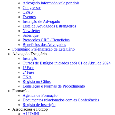
Advogado informado vale por dois
Congressos
CPAS
Eventos
Inscrição de Advogado
Lista de Advogados Estrangeiros
Newsletter
Sabia que...
Protocolos CRC / Benefícios
Benefícios dos Advogados
Formulário Pré-Inscrição de Estagiário
Advogado Estagiário
Inscrição
Cursos de Estágios iniciados após 01 de Abril de 2024
1ª Fase
2ª Fase
CNA
Registo no Citius
Legislação e Normas de Procedimento
Formação
Agenda de Formação
Documentos relacionados com as Conferências
Registo de Inscrição
Associações e Forcop
ALUMNI