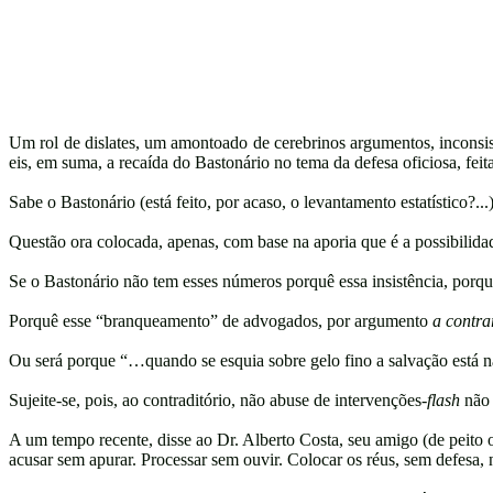
Um rol de dislates, um amontoado de cerebrinos argumentos, inconsist
eis, em suma, a recaída do Bastonário no tema da defesa oficiosa, fei
Sabe o Bastonário (está feito, por acaso, o levantamento estatístico?.
Questão ora colocada, apenas, com base na aporia que é a possibilidad
Se o Bastonário não tem esses números porquê essa insistência, porqu
Porquê esse “branqueamento” de advogados, por argumento
a contra
Ou será porque “…quando se esquia sobre gelo fino a salvação está 
Sujeite-se, pois, ao contraditório, não abuse de intervenções-
flash
não 
A um tempo recente, disse ao Dr. Alberto Costa, seu amigo (de peito o
acusar sem apurar. Processar sem ouvir. Colocar os réus, sem defesa,