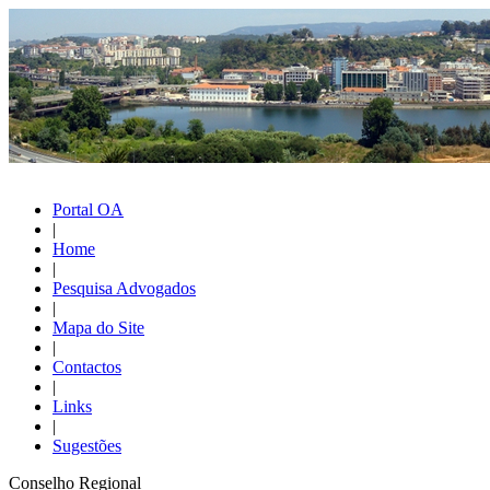
Portal OA
|
Home
|
Pesquisa Advogados
|
Mapa do Site
|
Contactos
|
Links
|
Sugestões
Conselho Regional