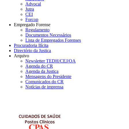
Advocal
Jutra
CEI
Forcop
Empregado Forense
Regulamento
Documentos Necessários
Lista de Empregados Forenses
Procuradoria Ilícita
Directório da Justiça
Arquivo
Newsletter TEDH/CEJ/OA
Agenda do CR
Agenda da Justiça
Mensagens do Presidente
Comunicados do CR
Notícias de imprensa