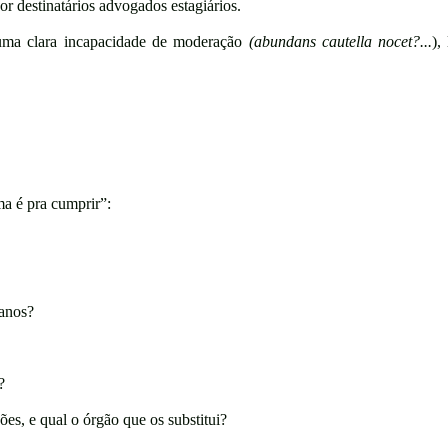
or destinatários advogados estagiários.
 uma clara incapacidade de moderação
(abundans cautella nocet?...
),
ma é pra cumprir”:
anos?
?
es, e qual o órgão que os substitui?