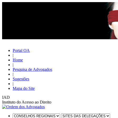
Portal OA
|
Home
|
Pesquisa de Advogados
|
Sugestões
|
Mapa do Site
IAD
Instituto do Acesso ao Direito