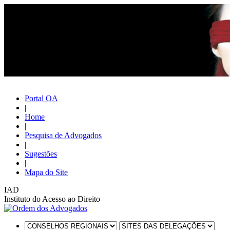
Portal OA
|
Home
|
Pesquisa de Advogados
|
Sugestões
|
Mapa do Site
IAD
Instituto do Acesso ao Direito