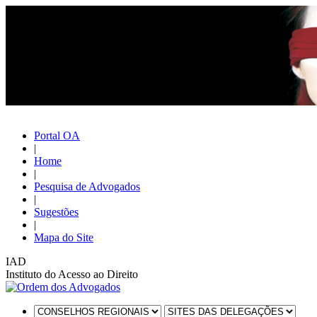
Portal OA
|
Home
|
Pesquisa de Advogados
|
Sugestões
|
Mapa do Site
IAD
Instituto do Acesso ao Direito