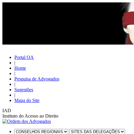
Portal OA
|
Home
|
Pesquisa de Advogados
|
Sugestões
|
Mapa do Site
IAD
Instituto do Acesso ao Direito