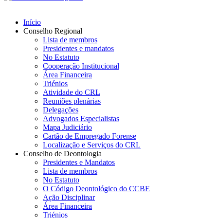
Início
Conselho Regional
Lista de membros
Presidentes e mandatos
No Estatuto
Cooperação Institucional
Área Financeira
Triénios
Atividade do CRL
Reuniões plenárias
Delegações
Advogados Especialistas
Mapa Judiciário
Cartão de Empregado Forense
Localização e Serviços do CRL
Conselho de Deontologia
Presidentes e Mandatos
Lista de membros
No Estatuto
O Código Deontológico do CCBE
Ação Disciplinar
Área Financeira
Triénios