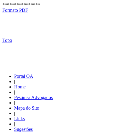
****************
Formato PDF
Topo
Portal OA
|
Home
|
Pesquisa Advogados
|
Mapa do Site
|
Links
|
Sugestões