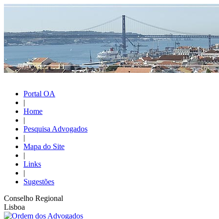
Portal OA
|
Home
|
Pesquisa Advogados
|
Mapa do Site
|
Links
|
Sugestões
Conselho Regional
Lisboa