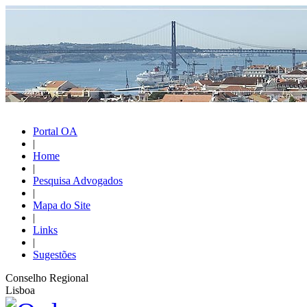
Portal OA
|
Home
|
Pesquisa Advogados
|
Mapa do Site
|
Links
|
Sugestões
Conselho Regional
Lisboa