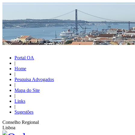
Portal OA
|
Home
|
Pesquisa Advogados
|
Mapa do Site
|
Links
|
Sugestões
Conselho Regional
Lisboa