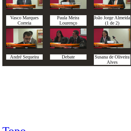
Vasco Marques
Paula Meira
João Jorge Almeida
Correia
Lourenço
(1 de 2)
André Sequeira
Debate
Susana de Oliveira
Alves
Topo